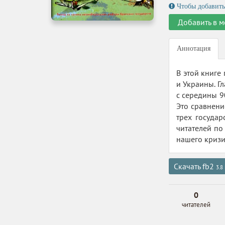
Чтобы добавить
Добавить в м
Аннотация
В этой книге
и Украины. Г
с середины 9
Это сравнени
трех государ
читателей по
нашего кризи
Скачать fb2
3.8
0
читателей