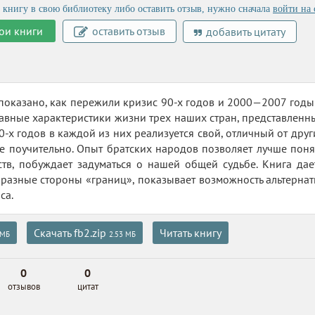
 книгу в свою библиотеку либо оставить отзыв, нужно сначала
войти на 
ои книги
оставить отзыв
добавить цитату
 показано, как пережили кризис 90-х годов и 2000—2007 годы
лавные характеристики жизни трех наших стран, представленн
0-х годов в каждой из них реализуется свой, отличный от друг
е поучительно. Опыт братских народов позволяет лучше поня
ств, побуждает задуматься о нашей общей судьбе. Книга да
 разные стороны «границ», показывает возможность альтернат
са.
Скачать fb2.zip
Читать книгу
 МБ
2.53 МБ
0
0
отзывов
цитат