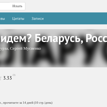
Искать
ывы
Цитаты
Записи
идем? Беларусь, Росс
урза
,
Сергей Мусиенко
(
3
)
3.33
, прочитаете за 14 дней (10 стр./день)