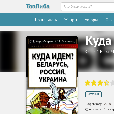
ТопЛиба
Что почитать
Жанры
Авторы
Отз
Куда 
Сергей Кара-М
ИСТОРИЯ
Год выхода:
2009
примерно 137 стр.