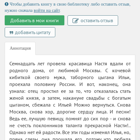
Чтобы добавить книгу в свою библиотеку либо оставить отзыв,
нужно сначала
войти на сайт
.
Добавить в мои книги
оставить отзыв
добавить цитату
Аннотация
Семнадцать лет провела красавица Настя вдали от
родного дома, от любимой Москвы. С кочевой
кибиткой своего мужа, таборного цыгана Ильи,
проехала половину России. И вот, наконец, она
узнала: отец простил ее за то, что отказалась стать
женой князя, а затем, накануне свадьбы с богатым
цыганом, сбежала с Ильей Можно вернуться. Снова
Москва, снова хор, дорогие сердцу лица. И песни!
Ведь ее, лучшую певицу, помнят до сих пор - и снова
не счесть поклонников таланта прекрасной Насти!..
Однако нет ей радости. Все эти годы изменял Илья, но,
пряча слезы, она прощала его, потому что любила