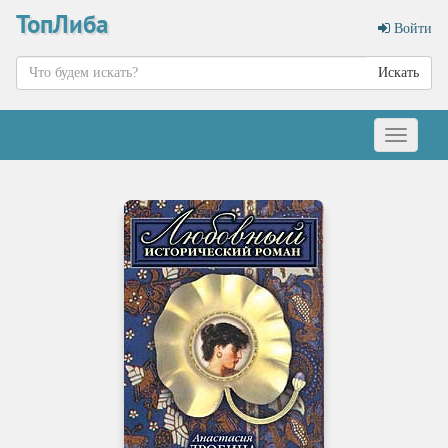
ТопЛиба
Войти
Искать
Меню