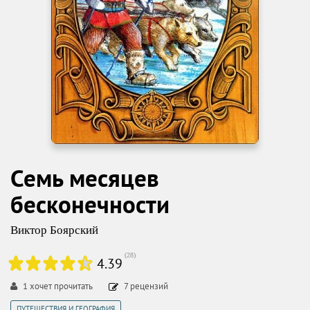
Семь месяцев
бесконечности
Виктор Боярский
(
28
)
4.39
1
хочет прочитать
7
рецензий
ПУТЕШЕСТВИЯ И ГЕОГРАФИЯ