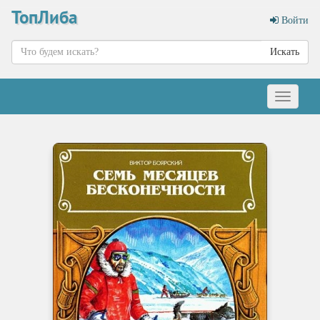
ТопЛиба
Войти
Искать
Меню