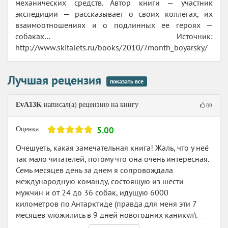
механических средств. Автор книги — участник
экспедиции — рассказывает о своих коллегах, их
взаимоотношениях и о подлинных ее героях —
собаках… Источник:
http://www.skitalets.ru/books/2010/7month_boyarsky/
Лучшая рецензия
показать все
EvA13K
написал(а) рецензию на книгу
89
5.00
Оценка:
Очешуеть, какая замечательная книга! Жаль, что у неё
так мало читателей, потому что она очень интересная.
Семь месяцев день за днем я сопровождала
международную команду, состоящую из шести
мужчин и от 24 до 36 собак, идущую 6000
километров по Антарктиде (правда для меня эти 7
месяцев уложились в 9 дней новогодних каникул).
Погода за окном, держащаяся в диапазоне от - 17 до