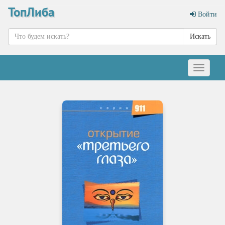
ТопЛиба
Войти
Искать
Меню