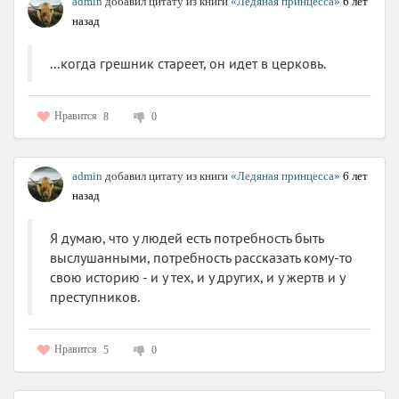
admin
добавил цитату из книги
«Ледяная принцесса»
6 лет
назад
...когда грешник стареет, он идет в церковь.
Нравится
8
0
admin
добавил цитату из книги
«Ледяная принцесса»
6 лет
назад
Я думаю, что у людей есть потребность быть
выслушанными, потребность рассказать кому-то
свою историю - и у тех, и у других, и у жертв и у
преступников.
Нравится
5
0