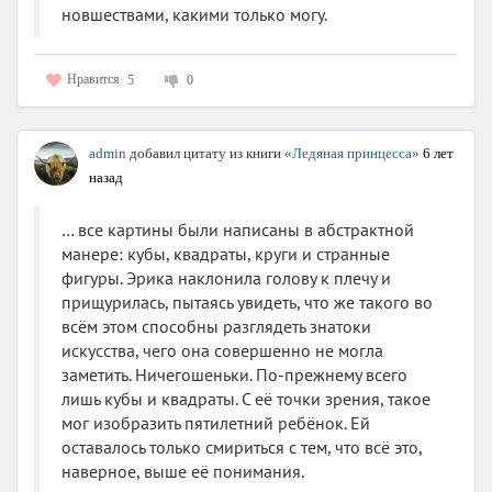
новшествами, какими только могу.
Нравится
5
0
admin
добавил цитату из книги
«Ледяная принцесса»
6 лет
назад
… все картины были написаны в абстрактной
манере: кубы, квадраты, круги и странные
фигуры. Эрика наклонила голову к плечу и
прищурилась, пытаясь увидеть, что же такого во
всём этом способны разглядеть знатоки
искусства, чего она совершенно не могла
заметить. Ничегошеньки. По-прежнему всего
лишь кубы и квадраты. С её точки зрения, такое
мог изобразить пятилетний ребёнок. Ей
оставалось только смириться с тем, что всё это,
наверное, выше её понимания.