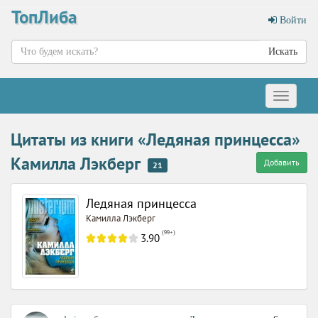
ТопЛиба
Войти
Искать
Меню
Цитаты из книги «Ледяная принцесса»
Камилла Лэкберг
Добавить
21
Ледяная принцесса
Камилла Лэкберг
(
99+
)
3.90