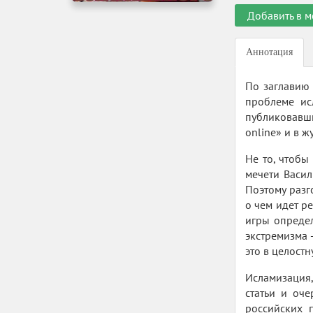
Добавить в м
Аннотация
По заглавию 
проблеме ис
публиковавш
online» и в ж
Не то, чтобы
мечети Васил
Поэтому разг
о чем идет р
игры определ
экстремизма 
это в целостн
Исламизация,
статьи и оче
российских 