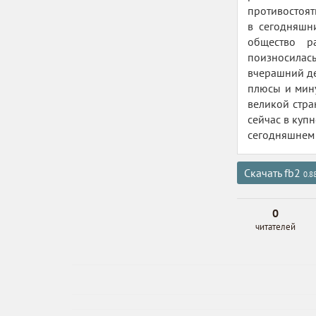
противостоят
в сегодняшн
общество р
поизносилас
вчерашний де
плюсы и мину
великой стра
сейчас в куп
сегодняшнем 
Скачать fb2
0.8
0
читателей