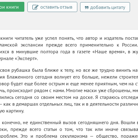
ои книги
оставить отзыв
добавить цитату
книги читатель уже успел понять, что автор и издатель поста
ламской экспансии прежде всего применительно к России.
ихся в минувшие полтора года в газете «Наше время», в жу
урнале «Эксперт».
 своя рубашка была ближе к телу, но все же трудно винить на
ия Блаженного сегодня волнует его больше, нежели строите
овор будет еще более острым и еще менее приятным, чем на с
ечь, происходит рядом с нами. Многие маски уже сброшены, 
ились сегодня со своим местом на доске. Я стараюсь отследи
— как в демаршах отдельных лиц, так и в деятельности различн
ую картину.
 конечно, не единственный вызов сегодняшнего дня. Вошли 
рки, прежде всего статьи о том, что так или иначе связыв
проблем. Это и проблема секуляризма — общество, пораже