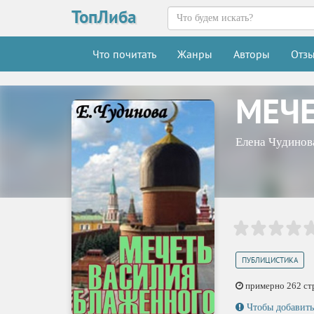
ТопЛиба
Что почитать
Жанры
Авторы
Отз
МЕЧЕ
Елена Чудинов
ПУБЛИЦИСТИКА
примерно 262 стр.
Чтобы добавить