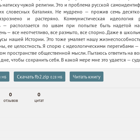
ь натиску чужой религии. Это и проблема русской самоиденти
их словесных баталиях. Не мудрено — прожив семь десятко
азрознено и растеряно. Коммунистическая идеология р
ь — расползается по швам при попытке быть надетой на 
нь — все неотчетливо, все размыто, все спорно. Даже в школь
сы нашей Истории. Это тоже умаляет нашу жизнеспособность
ны, ее целостность. Я спорю с идеологическими перегибами —
ном пространстве общественной мысли. Пытаюсь ответить на во
дне, чтобы сохранить себя. В какой мере мне это удается — су
Скачать fb2.zip
Читать книгу
8 МБ
0.28 МБ
0
0
отзывов
цитат