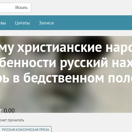
Искать
ывы
Цитаты
Записи
му христианские нар
обенности русский на
рь в бедственном по
0.00
очет прочитать
РУССКАЯ КЛАССИЧЕСКАЯ ПРОЗА