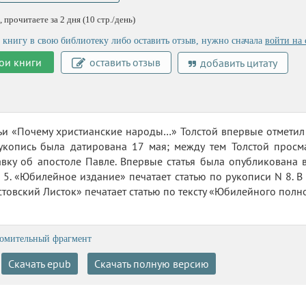
 прочитаете за 2 дня (10 стр./день)
 книгу в свою библиотеку либо оставить отзыв, нужно сначала
войти на 
ои книги
оставить отзыв
добавить цитату
ьи «Почему христианские народы…» Толстой впервые отметил 
укопись была датирована 17 мая; между тем Толстой просма
вку об апостоле Павле. Впервые статья была опубликована в 
 5. «Юбилейное издание» печатает статью по рукописи N 8. В 
лстовский Листок» печатает статью по тексту «Юбилейного полн
омительный фрагмент
Скачать epub
Скачать полную версию