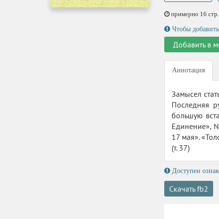
примерно 16 стр.,
Чтобы добавить
Добавить в м
Аннотация
Замысел стат
Последняя р
большую вста
Единение», N
17 мая». «То
(т. 37)
Доступен ознак
Скачать fb2