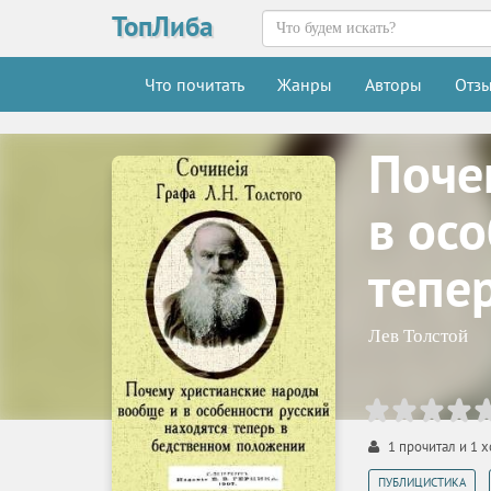
ТопЛиба
Что почитать
Жанры
Авторы
Отз
Поче
в ос
тепе
Лев Толстой
1
прочитал и
1
х
,
ПУБЛИЦИСТИКА