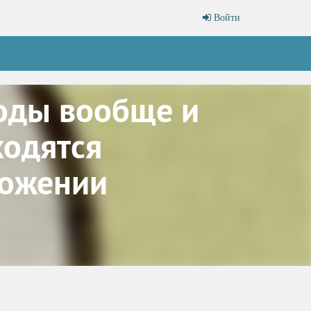
Войти
оды вообще и
ходятся
ложении