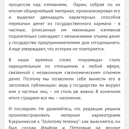
процессов над нэпманами, Ларин, собрав по их
итогам обширнейший материал, проанализировал его
и выделил двенадцать характерных способов
перекачки денег из государственного кармана - в
частные, (описанные им махинации нэпманов
поразительно совпадают с механизмами отъема денег
у государства предпринимателями дня сегодняшнего.
А еще утверждают, что история не повторяется.
В наши времена слово «пирамида» стало
нарицательным по отношению к любой афере,
связанной с незаконным «экономическим» отъемом
денег. Поэтому мы позволили себе вынести его в
заголовок публикации: ведь у государства ли воруют
или у частных лиц – не столь уж важно. В конечном
итоге страдаем все мы – население.
И последнее. Не удивляйтесь, что редакция решила
проиллюстрировать материал карикатурами
Кукрыниксов к "Золотому теленку": как выясняется, он
был создан Ильфом и Петровым на вполне