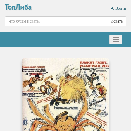
ТопЛиба
Войти
Искать
Меню