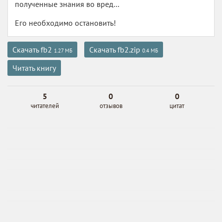
полученные знания во вред…
Его необходимо остановить!
Скачать fb2
Скачать fb2.zip
1.27 МБ
0.4 МБ
Читать книгу
5
0
0
читателей
отзывов
цитат