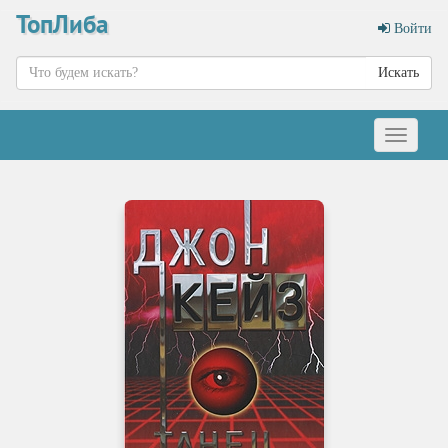
ТопЛиба
Войти
Искать
Меню