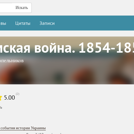
Искать
ывы
Цитаты
Записи
ская война. 1854-18
опельников
(
2
)
5.00
ть
 события истории Украины