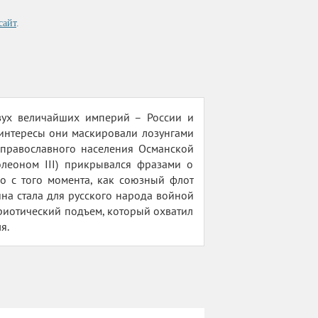
сайт
.
вух величайших империй – России и
интересы они маскировали лозунгами
 православного населения Османской
леоном ІІІ) прикрывался фразами о
о с того момента, как союзный флот
на стала для русского народа войной
триотический подъем, который охватил
я.