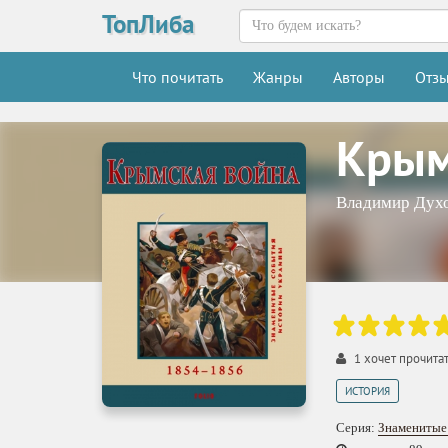
ТопЛиба
Что почитать
Жанры
Авторы
Отз
Крым
Владимир Дух
1
хочет прочита
ИСТОРИЯ
Серия:
Знаменитые