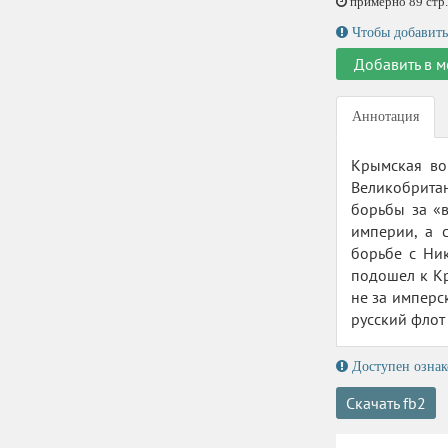
примерно 89 стр.,
Чтобы добавить
Добавить в м
Аннотация
Крымская во
Великобритан
борьбы за «
империи, а 
борьбе с Ни
подошел к Кр
не за имперс
русский флот
Доступен ознак
Скачать fb2