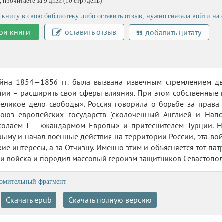
 прочитаете за 9 дней (10 стр./день)
 книгу в свою библиотеку либо оставить отзыв, нужно сначала
войти на 
ои книги
оставить отзыв
добавить цитату
йна 1854—1856 гг. была вызвана извечным стремлением д
ии – расширить свои сферы влияния. При этом собственные 
великое дело свободы». Россия говорила о борьбе за права
союз европейских государств (сколоченный Англией и Напо
колаем І – «жандармом Европы» и притеснителем Турции. Н
ыму и начал военные действия на территории России, эта вой
кие интересы, а за Отчизну. Именно этим и объясняется тот па
 и войска и породил массовый героизм защитников Севастопол
омительный фрагмент
Скачать epub
Скачать полную версию