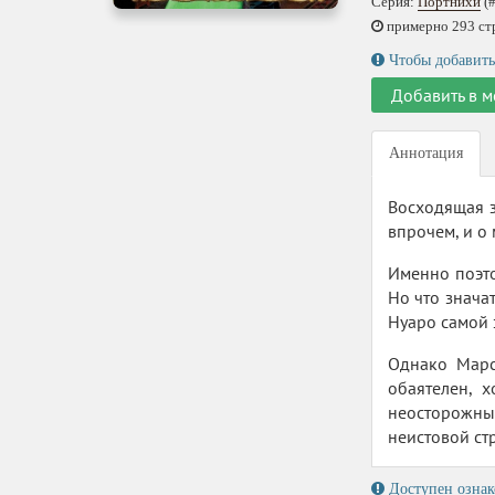
Серия:
Портнихи
(#
примерно 293 стр.
Чтобы добавить
Добавить в м
Аннотация
Восходящая з
впрочем, и о
Именно поэто
Но что знача
Нуаро самой 
Однако Марс
обаятелен, 
неосторожный
неистовой ст
Доступен ознак