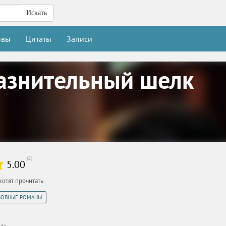
Искать
ывы
Цитаты
Записи
азнительный шелк
(
2
)
5.00
хотят прочитать
БОВНЫЕ РОМАНЫ