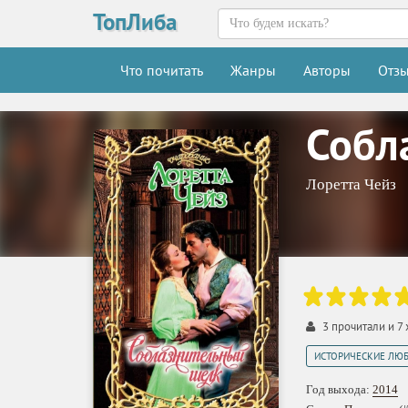
ТопЛиба
Что почитать
Жанры
Авторы
Отз
Собл
Лоретта Чейз
3
прочитали и
7
ИСТОРИЧЕСКИЕ ЛЮ
Год выхода:
2014