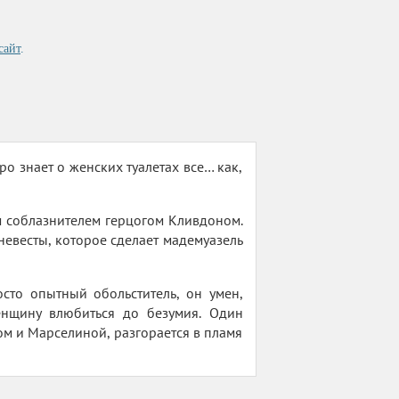
сайт
.
 знает о женских туалетах все… как,
м соблазнителем герцогом Кливдоном.
 невесты, которое сделает мадемуазель
сто опытный обольститель, он умен,
енщину влюбиться до безумия. Один
м и Марселиной, разгорается в пламя