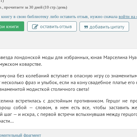
1)
, прочитаете за 30 дней (10 стр./день)
 книгу в свою библиотеку либо оставить отзыв, нужно сначала
войти на 
ои книги
оставить отзыв
добавить цитату
везда лондонской моды для избранных, юная Марселина Нуаро
 мужском коварстве.
му она без колебаний вступает в опасную игру со знамениты
т несколько фраз и улыбок, если на кону свадебное платье его
знаменитой модисткой столичного света!
елина встретилась с достойным противником. Герцог не про
хорош собой — словом, в нем есть все, чтобы заставить ж
 шаг — и искра, с первой встречи вспыхнувшая между герцого
расти…
омительный фрагмент