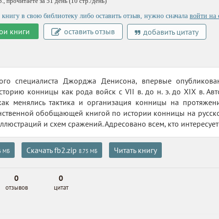
, прочитаете за 51 день (10 стр./день)
 книгу в свою библиотеку либо оставить отзыв, нужно сначала
войти на 
ои книги
оставить отзыв
добавить цитату
ого специалиста Джорджа Денисона, впервые опубликован
сторию конницы как рода войск с VII в. до н. э. до XIX в. 
 как менялись тактика и организация конницы на протяжен
нственной обобщающей книгой по истории конницы на русско
ллюстраций и схем сражений. Адресовано всем, кто интересует
Скачать fb2.zip
Читать книгу
6 МБ
8.75 МБ
0
0
отзывов
цитат