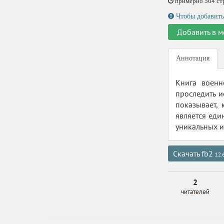
примерно 504 стр.
Чтобы добавить
Добавить в м
Аннотация
Книга военн
проследить и
показывает,
является еди
уникальных и
Скачать fb2
12.
2
читателей