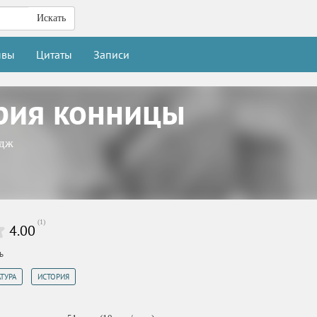
Искать
ывы
Цитаты
Записи
рия конницы
рдж
(
1
)
4.00
ь
,
ТУРА
ИСТОРИЯ