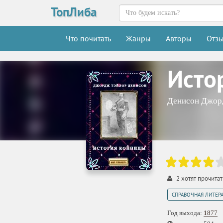
ТопЛиба
Что почитать
Жанры
Авторы
Отз
Исто
Денисон Джо
2
хотят прочитат
СПРАВОЧНАЯ ЛИТЕРА
Год выхода:
1877