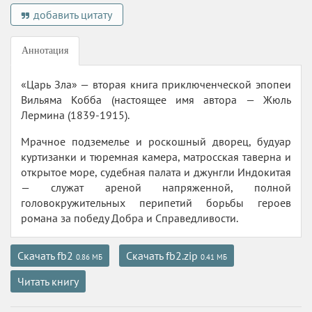
добавить цитату
Аннотация
«Царь Зла» — вторая книга приключенческой эпопеи
Вильяма Кобба (настоящее имя автора — Жюль
Лермина (1839-1915).
Мрачное подземелье и роскошный дворец, будуар
куртизанки и тюремная камера, матросская таверна и
открытое море, судебная палата и джунгли Индокитая
— служат ареной напряженной, полной
головокружительных перипетий борьбы героев
романа за победу Добра и Справедливости.
Скачать fb2
Скачать fb2.zip
0.86 МБ
0.41 МБ
Читать книгу