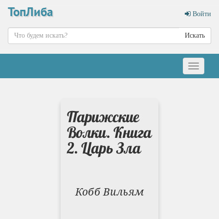
ТопЛиба
Войти
Искать
Меню