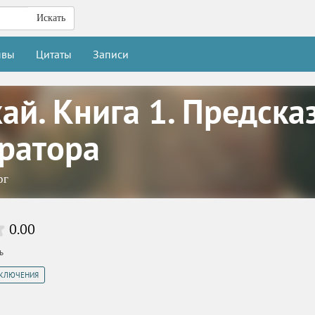
Искать
ывы
Цитаты
Записи
ай. Книга 1. Предска
ратора
рг
0.00
ь
ИКЛЮЧЕНИЯ