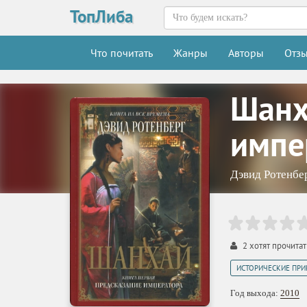
ТопЛиба
Что почитать
Жанры
Авторы
Отз
Шанх
импе
Дэвид Ротенбе
2
хотят прочитат
ИСТОРИЧЕСКИЕ ПР
Год выхода:
2010