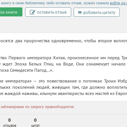
 книгу в свою библиотеку либо оставить отзыв, нужно сначала
войти на 
ои книги
оставить отзыв
добавить цитату
осятся два пророчества одновременно, чтобы второе воплот
ство Первого императора Китая, произнесенное им перед Т
у ждет Эпоха Белых Птиц на Воде. Она ознаменует начало
поха Семидесяти Пагод…».
ие императора» — это повествование о потомках Троих Избр
льких поколений людей, живущих там, где должно воплотить
ые жаждой наживы, хлынули авантюристы всех мастей из Евро
заблокирован по запросу правообладателя.
0
0
отзывов
цитат