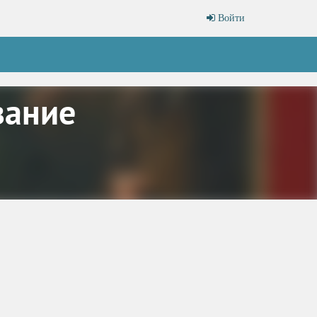
Войти
зание