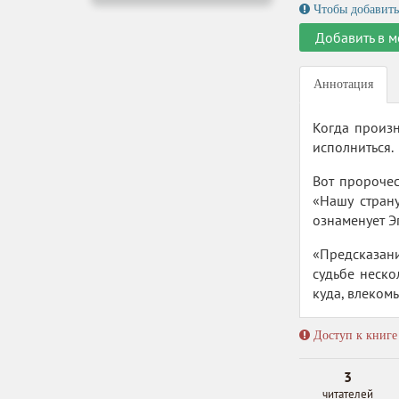
Чтобы добавить
Добавить в м
Аннотация
Когда произн
исполниться.
Вот пророче
«Нашу стран
ознаменует Э
«Предсказан
судьбе неско
куда, влеком
Доступ к книге 
3
читателей