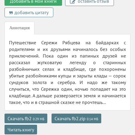
Добавить в мои книги
оставить отзыв
добавить цитату
Аннотация
Путешествие Сережи Рябцева на байдарках с
родителями и их друзьями начиналось без особых
приключений. Пока один из папиных друзей не
рассказал жутковатую легенду о старинных
разбойничьих селах и кладбище, где похоронены
убитые разбойниками купцы и зарыты клады — сорок
сундуков золота и серебра. И надо же такому
случиться, что Сережка один, ночью попадает на это
кладбище. А дальше разверзается земля и начинается
такое, что и в страшной сказке не прочтешь…
Скачать fb2
Скачать fb2.zip
0.29 МБ
0.14 МБ
Читать книгу