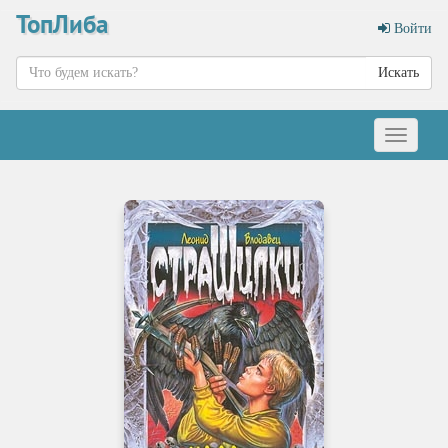
ТопЛиба
Войти
Искать
Меню