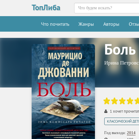
ТопЛиба
Что почитать
Жанры
Авторы
Отз
Боль
Ирина Петровс
1
хочет прочита
КЛАССИЧЕСКИЙ ДЕТ
Год выхода:
2014