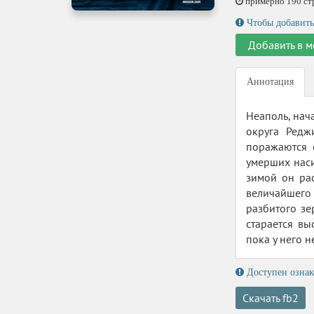
примерно 190 стр.
Чтобы добавить
Добавить в м
Аннотация
Неаполь, нач
округа Редж
поражаются 
умерших наси
зимой он рас
величайшего 
разбитого зе
старается вы
пока у него 
Доступен ознак
Скачать fb2