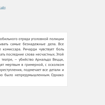
сайт
.
мобильного отряда уголовной полиции
ывать самые безнадежные дела. Все
 комиссара. Ричарди чувствует боль
ть последние слова несчастных. Этой
театре, — убийство Арнальдо Вецци,
ят мертвым в гримерной, с осколком
преступления, подмечает все детали и
йство было непредумышленным. Однако