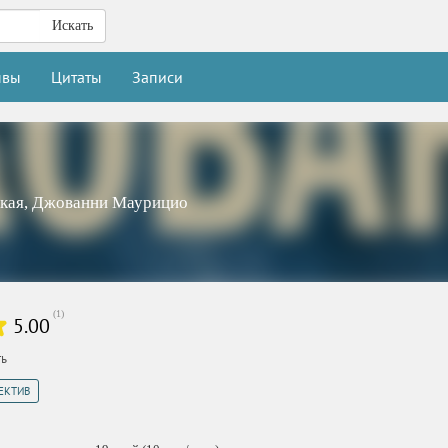
Искать
ывы
Цитаты
Записи
кая
,
Джованни Маурицио
(
1
)
5.00
ть
ЕКТИВ