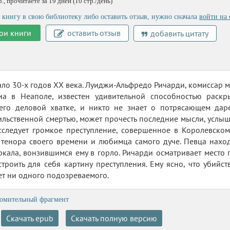
, прочитаете за 19 дней (10 стр./день)
 книгу в свою библиотеку либо оставить отзыв, нужно сначала
войти на 
ои книги
оставить отзыв
добавить цитату
ало 30-х годов XX века. Луиджи-Альфредо Ричарди, комиссар 
иа в Неаполе, известен удивительной способностью раскр
его деловой хватке, и никто не знает о потрясающем даре
льственной смертью, может прочесть последние мысли, услыша
следует громкое преступление, совершенное в Королевском 
тенора своего времени и любимца самого дуче. Певца наход
ркала, вонзившимся ему в горло. Ричарди осматривает место 
строить для себя картину преступления. Ему ясно, что уби
нет ни одного подозреваемого.
омительный фрагмент
Скачать epub
Скачать полную версию