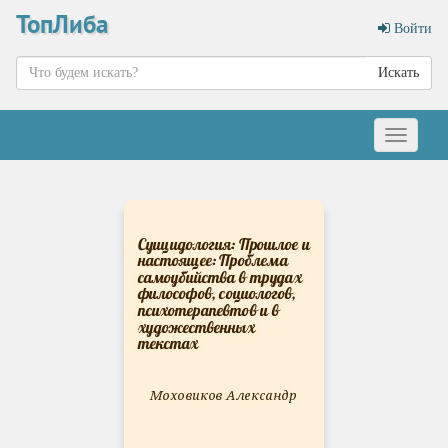
ТопЛиба
Войти
Искать
Меню