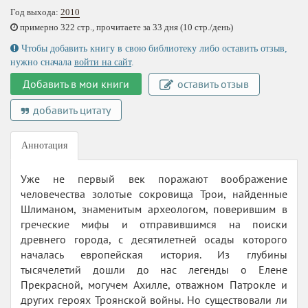
Год выхода:
2010
примерно 322 стр., прочитаете за 33 дня (10 стр./день)
Чтобы добавить книгу в свою библиотеку либо оставить отзыв,
нужно сначала
войти на сайт
.
Добавить в мои книги
оставить отзыв
добавить цитату
Аннотация
Уже не первый век поражают воображение
человечества золотые сокровища Трои, найденные
Шлиманом, знаменитым археологом, поверившим в
греческие мифы и отправившимся на поиски
древнего города, с десятилетней осады которого
началась европейская история. Из глубины
тысячелетий дошли до нас легенды о Елене
Прекрасной, могучем Ахилле, отважном Патрокле и
других героях Троянской войны. Но существовали ли