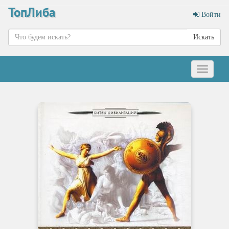
ТопЛиба
Войти
Искать
Меню