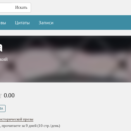
Искать
ывы
Цитаты
Записи
а
кий
0.00
ЗА
исторической прозы
 прочитаете за 9 дней (10 стр./день)