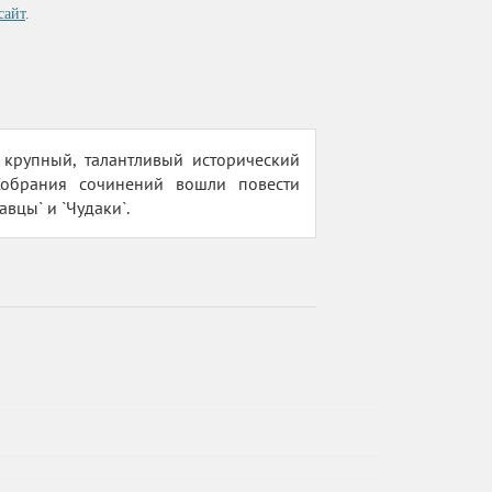
сайт
.
крупный, талантливый исторический
Собрания сочинений вошли повести
авцы` и `Чудаки`.