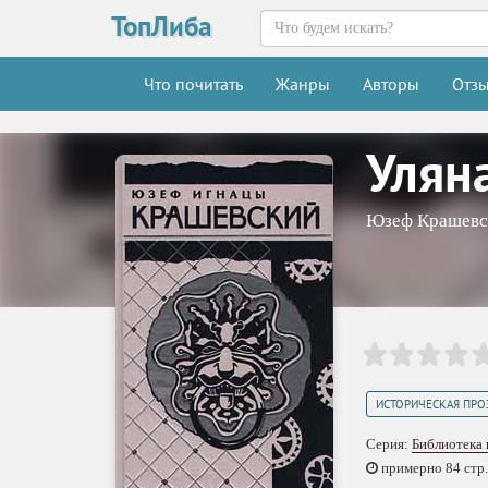
ТопЛиба
Что почитать
Жанры
Авторы
Отз
Улян
Юзеф Крашевс
ИСТОРИЧЕСКАЯ ПРО
Серия:
Библиотека 
примерно 84 стр.,