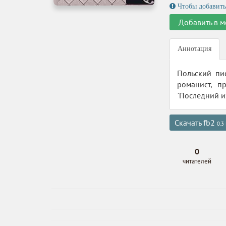
Чтобы добавить
Добавить в м
Аннотация
Польский пи
романист, п
`Последний из
Скачать fb2
0.3
0
читателей