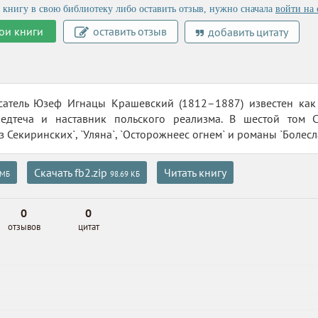
 книгу в свою библиотеку либо оставить отзыв, нужно сначала
войти на 
ои книги
оставить отзыв
добавить цитату
сатель Юзеф Игнацы Крашевский (1812–1887) известен как 
редтеча и наставник польского реализма. В шестой том 
 Секиринских`, `Уляна`, `Осторожнеес огнем` и романы `Болесл
Скачать fb2.zip
Читать книгу
 МБ
98.69 КБ
0
0
отзывов
цитат