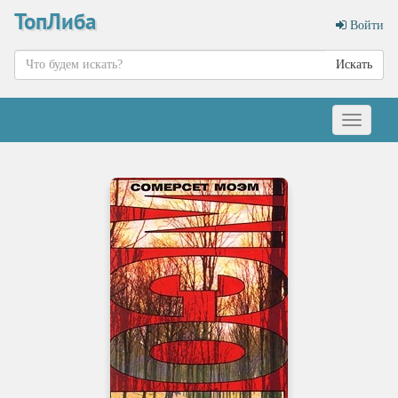
ТопЛиба
Войти
Искать
Меню