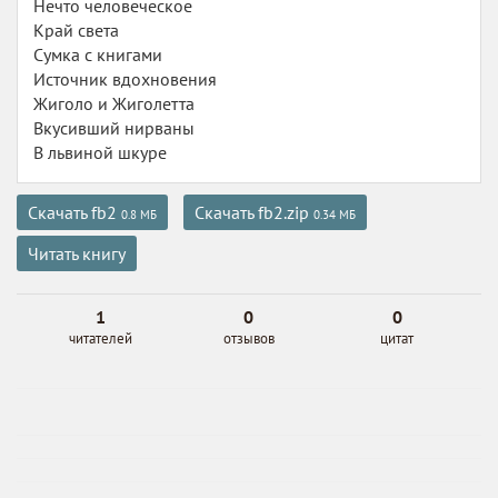
Нечто человеческое
Край света
Сумка с книгами
Источник вдохновения
Жиголо и Жиголетта
Вкусивший нирваны
В львиной шкуре
Скачать fb2
Скачать fb2.zip
0.8 МБ
0.34 МБ
Читать книгу
1
0
0
читателей
отзывов
цитат