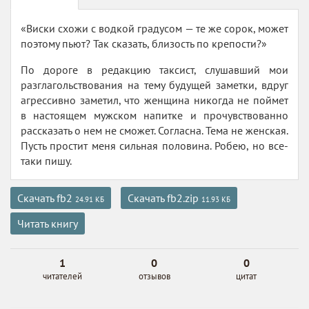
«Виски схожи с водкой градусом — те же сорок, может
поэтому пьют? Так сказать, близость по крепости?»
По дороге в редакцию таксист, слушавший мои
разглагольствования на тему будущей заметки, вдруг
агрессивно заметил, что женщина никогда не поймет
в настоящем мужском напитке и прочувствованно
рассказать о нем не сможет. Согласна. Тема не женская.
Пусть простит меня сильная половина. Робею, но все-
таки пишу.
Скачать fb2
Скачать fb2.zip
24.91 КБ
11.93 КБ
Читать книгу
1
0
0
читателей
отзывов
цитат