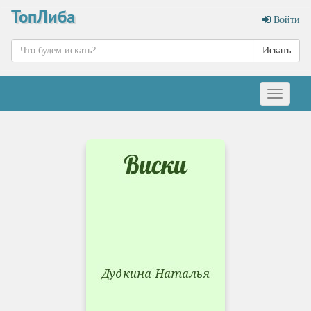
ТопЛиба
Войти
Искать
Меню