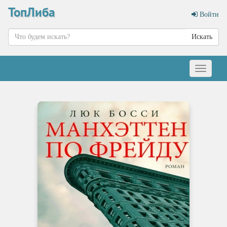
ТопЛиба
Войти
Искать
Меню