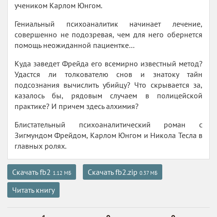
учеником Карлом Юнгом.
Гениальный психоаналитик начинает лечение,
совершенно не подозревая, чем для него обернется
помощь неожиданной пациентке…
Куда заведет Фрейда его всемирно известный метод?
Удастся ли толкователю снов и знатоку тайн
подсознания вычислить убийцу? Что скрывается за,
казалось бы, рядовым случаем в полицейской
практике? И причем здесь алхимия?
Блистательный психоаналитический роман с
Зигмундом Фрейдом, Карлом Юнгом и Никола Тесла в
главных ролях.
Скачать fb2
Скачать fb2.zip
1.12 МБ
0.37 МБ
Читать книгу