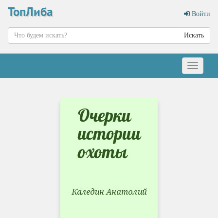
ТопЛиба
Войти
Искать
Меню