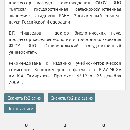
профессор кафедры охотоведения ФГОУ ВПО
«Вятская государственная сельскохозяйственная
академия», академик РАЕН, Заслуженный деятель
науки Российской Федерации;
Е.Г. Мишвелов – доктор биологических наук,
профессор кафедры экологии и природопользования
ФГОУ ВПО «Ставропольский государственный
университет».
Рекомендована к изданию учебно-методической
комиссией Зооинженерного факультета РГАУ-МСХА
им. К.А. Тимирязева. Протокол №12 от 25 декабря
2009 г.
Скачать fb2
Скачать fb2.zip
0.7 МБ
0.18 МБ
Читать книгу
0
0
0