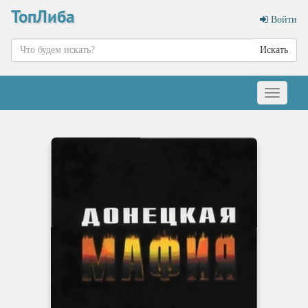
ТопЛиба
Войти
Искать
Меню