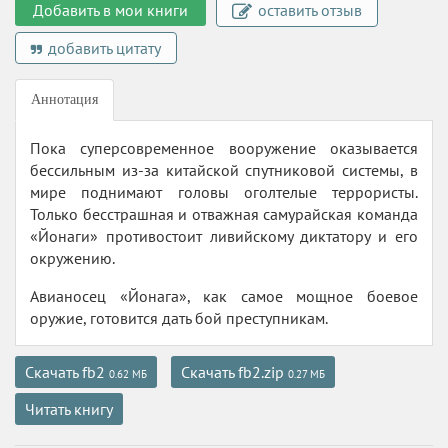
Добавить в мои книги
оставить отзыв
добавить цитату
Аннотация
Пока суперсовременное вооружение оказывается
бессильным из-за китайской спутниковой системы, в
мире поднимают головы оголтелые террористы.
Только бесстрашная и отважная самурайская команда
«Йонаги» противостоит ливийскому диктатору и его
окружению.
Авианосец «Йонага», как самое мощное боевое
оружие, готовится дать бой преступникам.
Скачать fb2
Скачать fb2.zip
0.62 МБ
0.27 МБ
Читать книгу