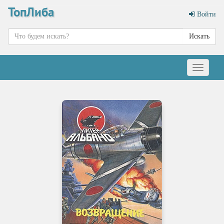
ТопЛиба
Войти
Искать
Меню