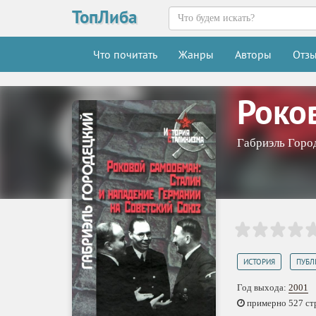
ТопЛиба
Что почитать
Жанры
Авторы
Отз
Роко
Габриэль Горо
,
ИСТОРИЯ
ПУБЛ
Год выхода:
2001
примерно 527 стр.