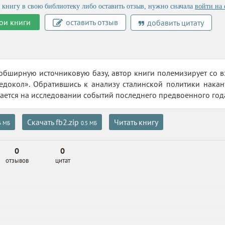
 книгу в свою библиотеку либо оставить отзыв, нужно сначала
войти на 
ои книги
оставить отзыв
добавить цитату
обширную источниковую базу, автор книги полемизирует со в
едокол». Обратившись к анализу сталинской политики накан
ается на исследовании событий последнего предвоенного год
Скачать fb2.zip
Читать книгу
6 МБ
0.5 МБ
0
0
отзывов
цитат