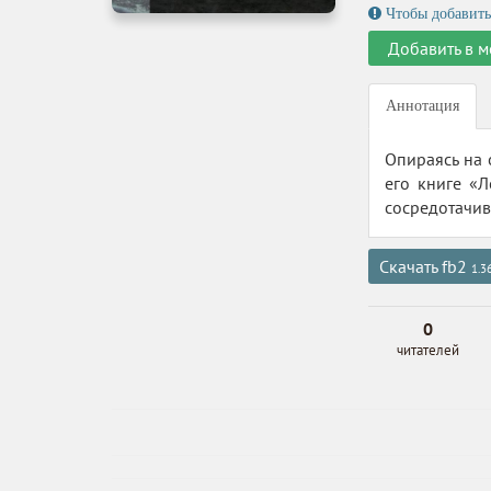
Чтобы добавить
Добавить в м
Аннотация
Опираясь на 
его книге «Л
сосредотачив
Скачать fb2
1.3
0
читателей