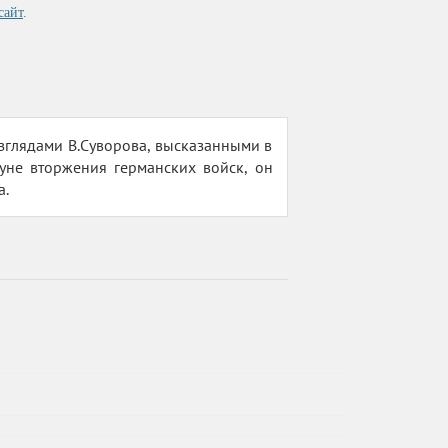
сайт
.
зглядами В.Суворова, высказанными в
уне вторжения германских войск, он
а.