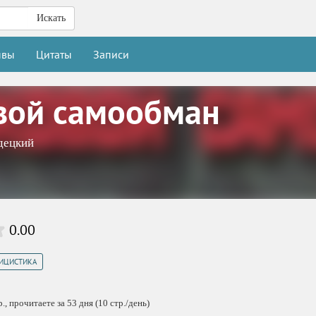
Искать
ывы
Цитаты
Записи
вой самообман
децкий
0.00
ИЦИСТИКА
, прочитаете за 53 дня (10 стр./день)