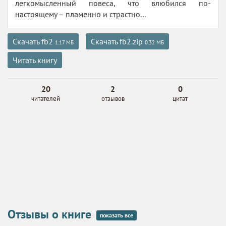
легкомысленный повеса, что влюбился по-
настоящему – пламенно и страстно...
Скачать fb2
Скачать fb2.zip
1.17 МБ
0.32 МБ
Читать книгу
20
2
0
читателей
отзывов
цитат
Отзывы о книге
показать все