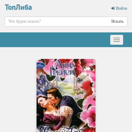
ТопЛиба
Войти
Искать
Меню