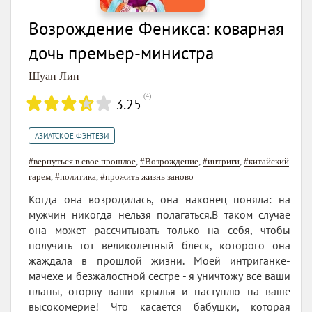
Возрождение Феникса: коварная
дочь премьер-министра
Шуан Лин
(
4
)
3.25
АЗИАТСКОЕ ФЭНТЕЗИ
#вернуться в свое прошлое
,
#Возрождение
,
#интриги
,
#китайский
гарем
,
#политика
,
#прожить жизнь заново
Когда она возродилась, она наконец поняла: на
мужчин никогда нельзя полагаться.В таком случае
она может рассчитывать только на себя, чтобы
получить тот великолепный блеск, которого она
жаждала в прошлой жизни. Моей интриганке-
мачехе и безжалостной сестре - я уничтожу все ваши
планы, оторву ваши крылья и наступлю на ваше
высокомерие! Что касается бабушки, которая