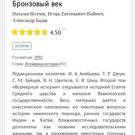
Бронзовый век
Наталья Волчек
,
Игорь Евгеньевич Войнич
,
Александр Бадак
(
2
)
4.50
ИСТОРИЯ
Год выхода:
2002
Серия:
Всемирная история
(#2)
Редакционная коллегия: И. А. Алябьева, Т. Р. Джум,
С. М. Зайцев, В. Н. Цветков, Е. В. Шиш. Второй том
«Всемирной истории» открывается историей Египта
Среднего царства и началом Вавилонской
государственности. Весь материал дается в
классическом наложении, но некоторые вопросы
истории микенского периода, ранних государств
Индии и Китая, ближневосточных государств
дополнены как новыми исследовательскими
данными, так и изложением некоторых спорных