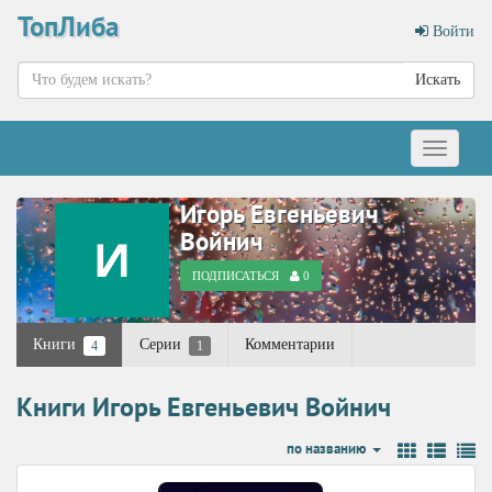
ТопЛиба
Войти
Искать
Меню
Игорь Евгеньевич
Войнич
ПОДПИСАТЬСЯ
0
Книги
Серии
Комментарии
4
1
Книги Игорь Евгеньевич Войнич
по названию