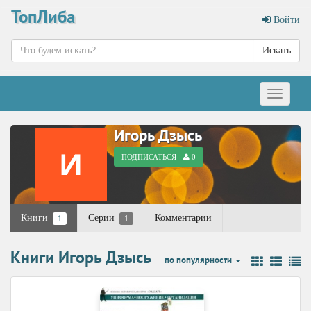
ТопЛиба
Войти
Искать
Меню
Игорь Дзысь
ПОДПИСАТЬСЯ
0
Книги
Серии
Комментарии
1
1
Книги Игорь Дзысь
по популярности