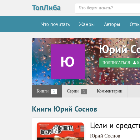
ТопЛиба
Что почитать
Жанры
Авторы
Отз
Юрий С
ПОДПИСАТЬСЯ
0
Книги
Серии
Комментарии
1
1
Книги Юрий Соснов
Цели и средст
Юрий Соснов