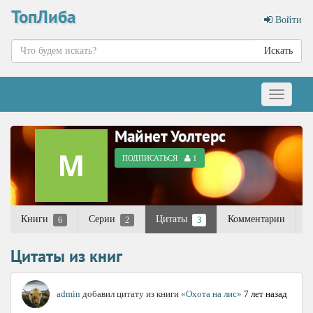
ТопЛиба
Войти
Искать
Меню
Майнет Уолтерс
ПОДПИСАТЬСЯ
1
Книги
Серии
Цитаты
Комментарии
6
2
3
Цитаты из книг
admin
добавил цитату из книги
«Охота на лис»
7 лет назад