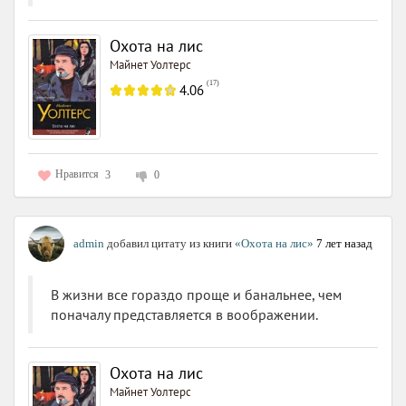
Охота на лис
Майнет Уолтерс
(
17
)
4.06
Нравится
3
0
admin
добавил цитату из книги
«Охота на лис»
7 лет назад
В жизни все гораздо проще и банальнее, чем
поначалу представляется в воображении.
Охота на лис
Майнет Уолтерс