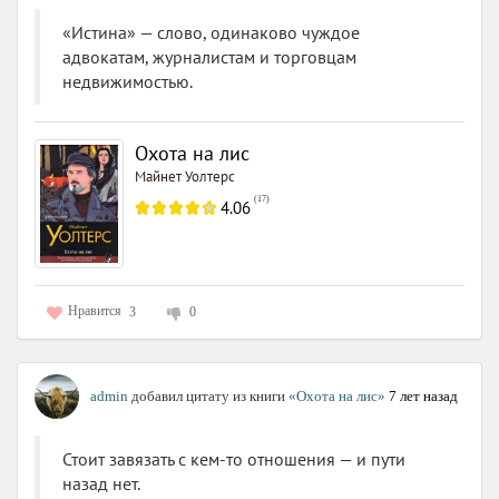
«Истина» — слово, одинаково чуждое
адвокатам, журналистам и торговцам
недвижимостью.
Охота на лис
Майнет Уолтерс
(
17
)
4.06
Нравится
3
0
admin
добавил цитату из книги
«Охота на лис»
7 лет назад
Стоит завязать с кем-то отношения — и пути
назад нет.