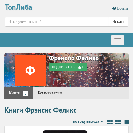
ТопЛиба
Войти
Искать
Меню
Фрэнсис Феликс
ПОДПИСАТЬСЯ
0
Книги
Комментарии
2
Книги Фрэнсис Феликс
по году выхода