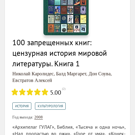
100 запрещенных книг:
цензурная история мировой
литературы. Книга 1
Николай Каролидес
,
Балд Маргарет
,
Дон Соува
,
Евстратов Алексей
(
2
)
5.00
,
ИСТОРИЯ
КУЛЬТУРОЛОГИЯ
Год выхода:
2008
«Архипелаг ГУЛАГ», Библия, «Тысяча и одна ночь»,
«Над пропастью во ржи», «Горе от ума», «Конек-