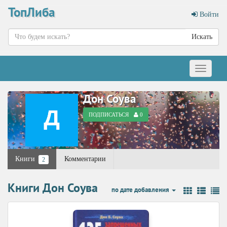
ТопЛиба
Войти
Искать
Меню
Дон Соува
ПОДПИСАТЬСЯ
0
Книги
Комментарии
2
Книги Дон Соува
по дате добавления