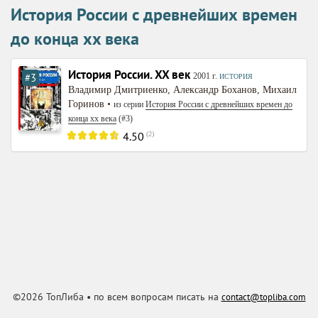
История России с древнейших времен
до конца xx века
История России. XX век
#3
2001
г.
ИСТОРИЯ
Владимир Дмитриенко
,
Александр Боханов
,
Михаил
Горинов
•
из серии
История России с древнейших времен до
конца xx века
(#3)
4.50
(
2
)
©2026 ТопЛиба • по всем вопросам писать на
contact@topliba.com