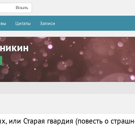
Искать
ывы
Цитаты
Записи
еникин
, или Старая гвардия (повесть о страш