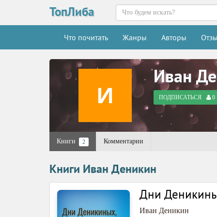
ТопЛиба
Что почитать
Жанры
Авторы
Отз
Иван Д
ПОДПИСАТЬСЯ
0
Книги
Комментарии
2
Книги Иван Деникин
Дни Деникиных
Иван Деникин