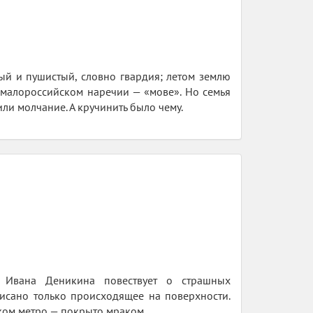
ый и пушистый, словно гвардия; летом землю
 малороссийском наречии — «мове». Но семья
ли молчание. А кручинить было чему.
а Ивана Деникина повествует о страшных
исано только происходящее на поверхности.
ском метро — покрыто мраком…