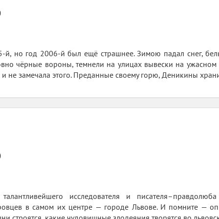
0
-й, но год 2006-й был ещё страшнее. Зимою падал снег, бел
овно чёрные вороны, темнели на улицах вывески на ужасном
и не замечала этого. Преданные своему горю, Деникины храни
0
талантливейшего исследователя и писателя–правдолюб
ровцев в самом их центре — городе Львове. И помните — оп
зни строятся, какие чудовищные злодеяния творятся во львов