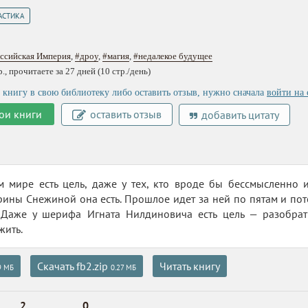
АСТИКА
оссийская Империя
,
#дроу
,
#магия
,
#недалекое будущее
, прочитаете за 27 дней (10 стр./день)
 книгу в свою библиотеку либо оставить отзыв, нужно сначала
войти на 
ои книги
оставить отзыв
добавить цитату
м мире есть цель, даже у тех, кто вроде бы бессмысленно 
ины Снежиной она есть. Прошлое идет за ней по пятам и пот
 Даже у шерифа Игната Нилдиновича есть цель — разобрать
жить.
Скачать fb2.zip
Читать книгу
9 МБ
0.27 МБ
2
0