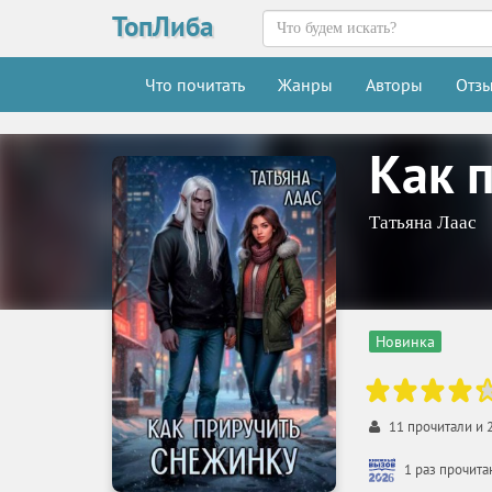
ТопЛиба
Что почитать
Жанры
Авторы
Отз
Как 
Татьяна Лаас
Новинка
11
прочитали и
1 раз прочит