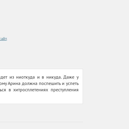
сайт
.
идет из ниоткуда и в никуда. Даже у
ому Арина должна поспешить и успеть
ся в хитросплетениях преступления