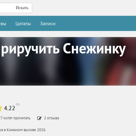
Искать
ывы
Цитаты
Записи
приручить Снежинку
(
9
)
4.22
27
хотят прочитать
2
отзыва
ана в Книжном вызове 2026