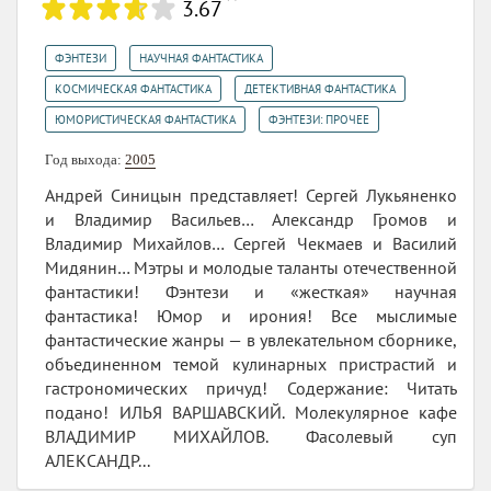
3.67
,
,
ФЭНТЕЗИ
НАУЧНАЯ ФАНТАСТИКА
,
,
КОСМИЧЕСКАЯ ФАНТАСТИКА
ДЕТЕКТИВНАЯ ФАНТАСТИКА
,
ЮМОРИСТИЧЕСКАЯ ФАНТАСТИКА
ФЭНТЕЗИ: ПРОЧЕЕ
Год выхода:
2005
Андрей Синицын представляет! Сергей Лукьяненко
и Владимир Васильев… Александр Громов и
Владимир Михайлов… Сергей Чекмаев и Василий
Мидянин… Мэтры и молодые таланты отечественной
фантастики! Фэнтези и «жесткая» научная
фантастика! Юмор и ирония! Все мыслимые
фантастические жанры — в увлекательном сборнике,
объединенном темой кулинарных пристрастий и
гастрономических причуд! Содержание: Читать
подано! ИЛЬЯ ВАРШАВСКИЙ. Молекулярное кафе
ВЛАДИМИР МИХАЙЛОВ. Фасолевый суп
АЛЕКСАНДР...