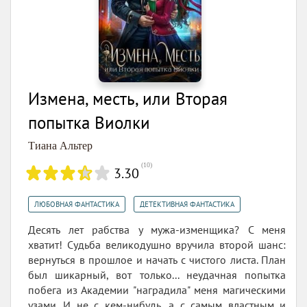
Измена, месть, или Вторая
попытка Виолки
Тиана Альтер
(
10
)
3.30
,
ЛЮБОВНАЯ ФАНТАСТИКА
ДЕТЕКТИВНАЯ ФАНТАСТИКА
Десять лет рабства у мужа-изменщика? С меня
хватит! Судьба великодушно вручила второй шанс:
вернуться в прошлое и начать с чистого листа. План
был шикарный, вот только... неудачная попытка
побега из Академии "наградила" меня магическими
узами. И не с кем-нибудь, а с самым властным и