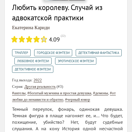
Любить королеву. Случай из
адвокатской практики
Екатерина Кариди
(
22
)
4.09
,
,
ТРИЛЛЕР
ГОРОДСКОЕ ФЭНТЕЗИ
ДЕТЕКТИВНАЯ ФАНТАСТИКА
,
,
,
ЛЮБОВНОЕ ФЭНТЕЗИ
ЭРОТИЧЕСКОЕ ФЭНТЕЗИ
ДЕТЕКТИВНОЕ ФЭНТЕЗИ
Год выхода:
2022
Серия:
Другая реальность
(#3)
#ангелы
,
#богатый мужчина и простая девушка
,
#демоны
,
#от
любви до ненависти и обратно
,
#черный юмор
Темный переулок, фонарь, одинокая девушка.
Темная фигура в плаще нагоняет ее, и… Что будет,
похищение, убийство? Нет, будут судебные
слушания. А на кону История одной несчастной