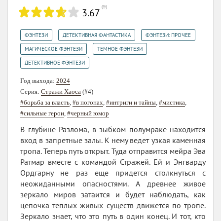
(
9
)
3.67
,
,
,
ФЭНТЕЗИ
ДЕТЕКТИВНАЯ ФАНТАСТИКА
ФЭНТЕЗИ: ПРОЧЕЕ
,
,
МАГИЧЕСКОЕ ФЭНТЕЗИ
ТЕМНОЕ ФЭНТЕЗИ
ДЕТЕКТИВНОЕ ФЭНТЕЗИ
Год выхода:
2024
Серия:
Стражи Хаоса
(#4)
#борьба за власть
,
#в погонах
,
#интриги и тайны
,
#мистика
,
#сильные герои
,
#черный юмор
В глубине Разлома, в зыбком полумраке находится
вход в запретные залы. К нему ведет узкая каменная
тропа. Теперь путь открыт. Туда отправится мейра Эва
Ратмар вместе с командой Стражей. Ей и Энгварду
Ордгарну не раз еще придется столкнуться с
неожиданными опасностями. А древнее живое
зеркало миров затаится и будет наблюдать, как
цепочка теплых живых существ движется по тропе.
Зеркало знает, что это путь в один конец. И тот, кто