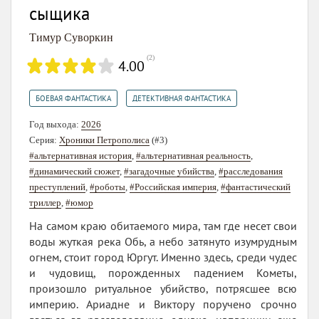
сыщика
Тимур Суворкин
(
2
)
4.00
,
БОЕВАЯ ФАНТАСТИКА
ДЕТЕКТИВНАЯ ФАНТАСТИКА
Год выхода:
2026
Серия:
Хроники Петрополиса
(#3)
#альтернативная история
,
#альтернативная реальность
,
#динамический сюжет
,
#загадочные убийства
,
#расследования
преступлений
,
#роботы
,
#Российская империя
,
#фантастический
триллер
,
#юмор
На самом краю обитаемого мира, там где несет свои
воды жуткая река Обь, а небо затянуто изумрудным
огнем, стоит город Юргут. Именно здесь, среди чудес
и чудовищ, порожденных падением Кометы,
произошло ритуальное убийство, потрясшее всю
империю. Ариадне и Виктору поручено срочно