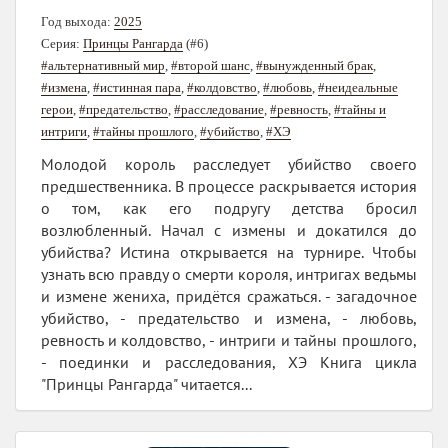
Год выхода:
2025
Серия:
Принцы Рангарда
(#6)
#альтернативный мир
,
#второй шанс
,
#вынужденный брак
,
#измена
,
#истинная пара
,
#колдовство
,
#любовь
,
#неидеальные
герои
,
#предательство
,
#расследование
,
#ревность
,
#тайны и
интриги
,
#тайны прошлого
,
#убийство
,
#ХЭ
Молодой король расследует убийство своего
предшественника. В процессе раскрывается история
о том, как его подругу детства бросил
возлюбленный. Начал с измены и докатился до
убийства? Истина открывается на турнире. Чтобы
узнать всю правду о смерти короля, интригах ведьмы
и измене жениха, придётся сражаться. - загадочное
убийство, - предательство и измена, - любовь,
ревность и колдовство, - интриги и тайны прошлого,
- поединки и расследования, ХЭ Книга цикла
"Принцы Рангарда" читается...