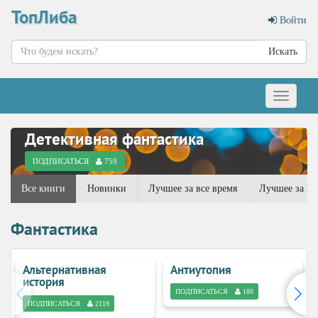
ТопЛиба
Войти
Искать
Меню
Детективная фантастика
ПОДПИСАТЬСЯ
759
Все книги
Новинки
Лучшее за все время
Лучшее за 20
Фантастика
Альтернативная
Антиутопия
история
ПОДПИСАТЬСЯ
180
ПОДПИСАТЬСЯ
2119