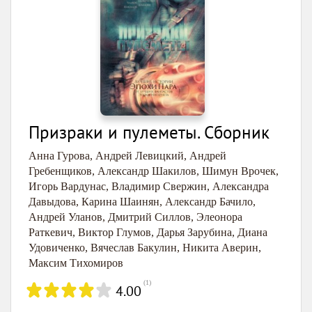
Призраки и пулеметы. Сборник
Анна Гурова
,
Андрей Левицкий
,
Андрей
Гребенщиков
,
Александр Шакилов
,
Шимун Врочек
,
Игорь Вардунас
,
Владимир Свержин
,
Александра
Давыдова
,
Карина Шаинян
,
Александр Бачило
,
Андрей Уланов
,
Дмитрий Силлов
,
Элеонора
Раткевич
,
Виктор Глумов
,
Дарья Зарубина
,
Диана
Удовиченко
,
Вячеслав Бакулин
,
Никита Аверин
,
Максим Тихомиров
(
1
)
4.00