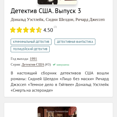
Детектив США. Выпуск 3
Дональд Уэстлейк
,
Сидни Шелдон
,
Ричард Джессеп
(
2
)
4.50
,
,
КРИМИНАЛЬНЫЙ ДЕТЕКТИВ
ДЕТЕКТИВНАЯ ФАНТАСТИКА
ПОЛИЦЕЙСКИЙ ДЕТЕКТИВ
Год выхода:
1991
Серия:
Детектив США
(#3)
завершена
В настоящий сборник детективов США вошли
романы: Сидней Шелдон «Лицо без маски» Ричард
Джэссеп «Темное дело в Гэйтвее» Дональд Уэстлейк
«Смерть на астероиде»