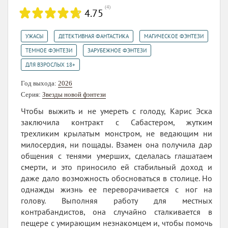
(
4
)
4.75
,
,
,
УЖАСЫ
ДЕТЕКТИВНАЯ ФАНТАСТИКА
МАГИЧЕСКОЕ ФЭНТЕЗИ
,
,
ТЕМНОЕ ФЭНТЕЗИ
ЗАРУБЕЖНОЕ ФЭНТЕЗИ
ДЛЯ ВЗРОСЛЫХ 18+
Год выхода:
2026
Серия:
Звезды новой фэнтези
Чтобы выжить и не умереть с голоду, Карис Эска
заключила контракт с Сабастером, жутким
трехликим крылатым монстром, не ведающим ни
милосердия, ни пощады. Взамен она получила дар
общения с тенями умерших, сделалась глашатаем
смерти, и это приносило ей стабильный доход и
даже дало возможность обосноваться в столице. Но
однажды жизнь ее переворачивается с ног на
голову. Выполняя работу для местных
контрабандистов, она случайно сталкивается в
пещере с умирающим незнакомцем и, чтобы помочь