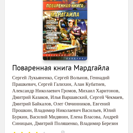
Поваренная книга Мардгайла
Сергей Лукьяненко
,
Сергей Вольнов
,
Геннадий
Прашкевич
,
Сергей Галихин
,
Алан Кубатиев
,
Александр Николаевич Громов
,
Михаил Харитонов
,
Дмитрий Казаков
,
Илья Варшавский
,
Сергей Чекмаев
,
Дмитрий Байкалов
,
Олег Овчинников
,
Евгений
Прошкин
,
Владимир Николаевич Васильев
,
Юлий
Буркин
,
Василий Мидянин
,
Елена Власова
,
Андрей
Синицын
,
Дмитрий Поляшенко
,
Владимир Березин
(
3
)