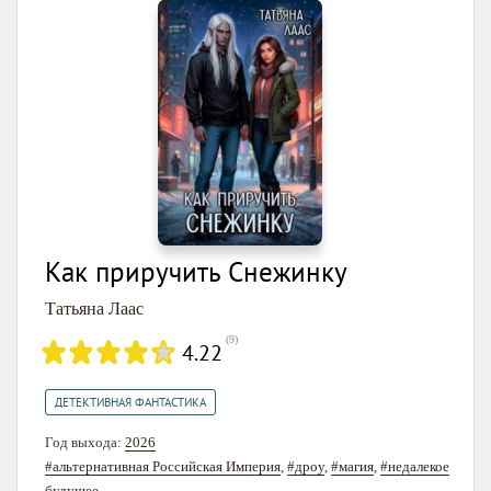
Как приручить Снежинку
Татьяна Лаас
(
9
)
4.22
ДЕТЕКТИВНАЯ ФАНТАСТИКА
Год выхода:
2026
#альтернативная Российская Империя
,
#дроу
,
#магия
,
#недалекое
будущее