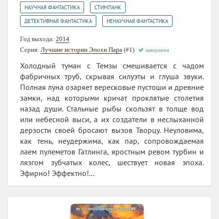
,
,
НАУЧНАЯ ФАНТАСТИКА
СТИМПАНК
,
ДЕТЕКТИВНАЯ ФАНТАСТИКА
НЕНАУЧНАЯ ФАНТАСТИКА
Год выхода:
2014
Серия:
Лучшие истории Эпохи Пара
(#1)
завершена
Холодный туман с Темзы смешивается с чадом
фабричных труб, скрывая силуэты и глуша звуки.
Полная луна озаряет вересковые пустоши и древние
замки, над которыми кричат проклятые столетия
назад души. Стальные рыбы скользят в толще вод
или небесной выси, а их создатели в неслыханной
дерзости своей бросают вызов Творцу. Неуловима,
как тень, неудержима, как пар, сопровождаемая
лаем пулеметов Гатлинга, яростным ревом турбин и
лязгом зубчатых колес, шествует новая эпоха.
Эфирно! Эффектно!...