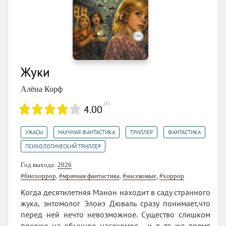
Жуки
Алёна Корф
(
1
)
4.00
,
,
,
,
УЖАСЫ
НАУЧНАЯ ФАНТАСТИКА
ТРИЛЛЕР
ФАНТАСТИКА
ПСИХОЛОГИЧЕСКИЙ ТРИЛЛЕР
Год выхода:
2026
#биохоррор
,
#мрачная фантастика
,
#насекомые
,
#хоррор
Когда десятилетняя Манон находит в саду странного
жука, энтомолог Элоиз Дюваль сразу понимает,что
перед ней нечто невозможное. Существо слишком
похоже на обычное насекомое , и в то же время