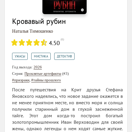
Кровавый рубин
Наталья Тимошенко
(
6
)
4.50
,
,
УЖАСЫ
МИСТИКА
ДЕТЕКТИВ
Год выхода:
2026
Серия:
Проклятые артефакты
(#3)
#призраки
,
#тайны прошлого
После путешествия на Крит друзья Стефана
Яновского надеялись, что новое задание окажется в
не менее приятном месте, но вместо моря и солнца
получили старинный дом в глухой заснеженной
тайге. Этот дом когда-то построил богатый
золотопромышленник Иван Верховодин для своей
жены, однако легенды о нем ходят самые жуткие.