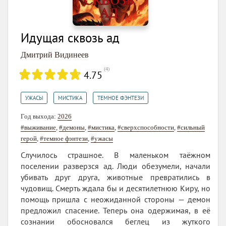
Идущая сквозь ад
Дмитрий Видинеев
(
4
)
4.75
,
,
УЖАСЫ
МИСТИКА
ТЕМНОЕ ФЭНТЕЗИ
Год выхода:
2026
#выживание
,
#демоны
,
#мистика
,
#сверхспособности
,
#сильный
герой
,
#темное фэнтези
,
#ужасы
Случилось страшное. В маленьком таёжном
поселении разверзся ад. Люди обезумели, начали
убивать друг друга, животные превратились в
чудовищ. Смерть ждала бы и десятилетнюю Киру, но
помощь пришла с неожиданной стороны — демон
предложил спасение. Теперь она одержимая, в её
сознании обосновался беглец из жуткого