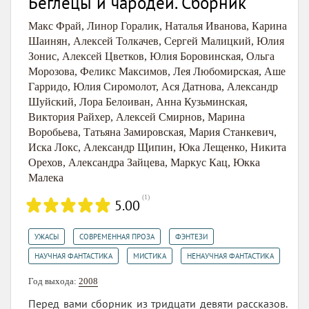
Беглецы и чародеи. Сборник
Макс Фрай
,
Линор Горалик
,
Наталья Иванова
,
Карина
Шаинян
,
Алексей Толкачев
,
Сергей Малицкий
,
Юлия
Зонис
,
Алексей Цветков
,
Юлия Боровинская
,
Ольга
Морозова
,
Феликс Максимов
,
Лея Любомирская
,
Аше
Гарридо
,
Юлия Сиромолот
,
Ася Датнова
,
Александр
Шуйский
,
Лора Белоиван
,
Анна Кузьминская
,
Виктория Райхер
,
Алексей Смирнов
,
Марина
Воробьева
,
Татьяна Замировская
,
Мария Станкевич
,
Иска Локс
,
Александр Щипин
,
Юка Лещенко
,
Никита
Орехов
,
Александра Зайцева
,
Маркус Кац
,
Юкка
Малека
(
1
)
5.00
,
,
,
УЖАСЫ
СОВРЕМЕННАЯ ПРОЗА
ФЭНТЕЗИ
,
,
НАУЧНАЯ ФАНТАСТИКА
МИСТИКА
НЕНАУЧНАЯ ФАНТАСТИКА
Год выхода:
2008
Перед вами сборник из тридцати девяти рассказов.