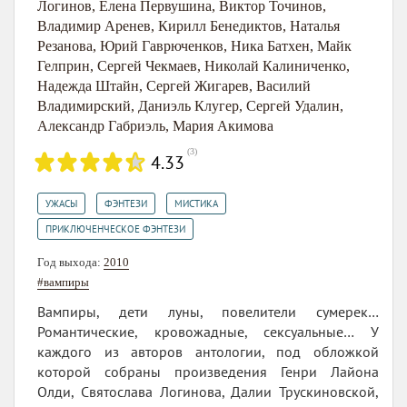
Логинов
,
Елена Первушина
,
Виктор Точинов
,
Владимир Аренев
,
Кирилл Бенедиктов
,
Наталья
Резанова
,
Юрий Гаврюченков
,
Ника Батхен
,
Майк
Гелприн
,
Сергей Чекмаев
,
Николай Калиниченко
,
Надежда Штайн
,
Сергей Жигарев
,
Василий
Владимирский
,
Даниэль Клугер
,
Сергей Удалин
,
Александр Габриэль
,
Мария Акимова
(
3
)
4.33
,
,
,
УЖАСЫ
ФЭНТЕЗИ
МИСТИКА
ПРИКЛЮЧЕНЧЕСКОЕ ФЭНТЕЗИ
Год выхода:
2010
#вампиры
Вампиры, дети луны, повелители сумерек…
Романтические, кровожадные, сексуальные… У
каждого из авторов антологии, под обложкой
которой собраны произведения Генри Лайона
Олди, Святослава Логинова, Далии Трускиновской,