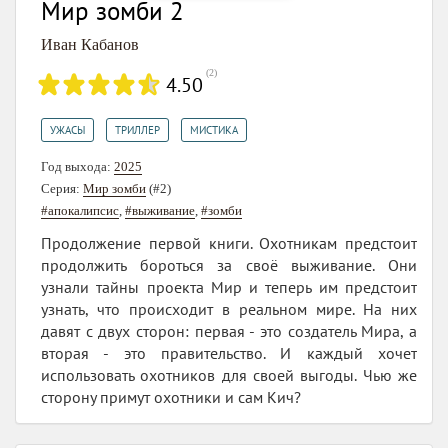
Мир зомби 2
Иван Кабанов
(
2
)
4.50
,
,
УЖАСЫ
ТРИЛЛЕР
МИСТИКА
Год выхода:
2025
Серия:
Мир зомби
(#2)
#апокалипсис
,
#выживание
,
#зомби
Продолжение первой книги. Охотникам предстоит
продолжить бороться за своё выживание. Они
узнали тайны проекта Мир и теперь им предстоит
узнать, что происходит в реальном мире. На них
давят с двух сторон: первая - это создатель Мира, а
вторая - это правительство. И каждый хочет
использовать охотников для своей выгоды. Чью же
сторону примут охотники и сам Кич?