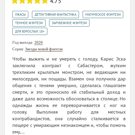
4.75
,
,
,
УЖАСЫ
ДЕТЕКТИВНАЯ ФАНТАСТИКА
МАГИЧЕСКОЕ ФЭНТЕЗИ
,
,
ТЕМНОЕ ФЭНТЕЗИ
ЗАРУБЕЖНОЕ ФЭНТЕЗИ
ДЛЯ ВЗРОСЛЫХ 18+
Год выхода:
2026
Серия:
Звезды новой фэнтези
Чтобы выжить и не умереть с голоду, Карис Эска
заключила контракт с Сабастером, жутким
трехликим крылатым монстром, не ведающим ни
милосердия, ни пощады. Взамен она получила дар
общения с тенями умерших, сделалась глашатаем
смерти, и это приносило ей стабильный доход и
даже дало возможность обосноваться в столице. Но
однажды жизнь ее переворачивается с ног на
голову. Выполняя работу для местных
контрабандистов, она случайно сталкивается в
пещере с умирающим незнакомцем и, чтобы помочь
ему,...