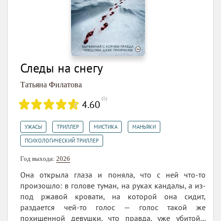
Следы на снегу
Татьяна Филатова
(
5
)
4.60
,
,
,
,
УЖАСЫ
ТРИЛЛЕР
МИСТИКА
МАНЬЯКИ
ПСИХОЛОГИЧЕСКИЙ ТРИЛЛЕР
Год выхода:
2026
Она открыла глаза и поняла, что с ней что-то
произошло: в голове туман, на руках кандалы, а из-
под ржавой кровати, на которой она сидит,
раздается чей-то голос — голос такой же
похищенной девушки, что правда, уже убитой...