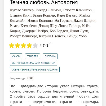
Темная любовь. Антология
Дуглас Уинтер
,
Ричард Лаймон
,
Стюарт Камински
,
Стивен Кинг
,
Бэзил Коппер
,
Карл Вагнер
,
Майкл
Бламлейн
,
Нэнси Коллинз
,
Эд Горман
,
Джон Ширли
,
Рэмси Кэмпбелл
,
Дэвид Шоу
,
Люси Тейлор
,
Кейт
Коджа
,
Джордж Чесбро
,
Боб Берден
,
Джон Лутц
,
Роберт Вейнберг
,
Кэтрин Птейсек
,
Венди Уэбб
(
3
)
4.00
,
,
,
УЖАСЫ
ТРИЛЛЕР
ЭРОТИКА
,
СБОРНИКИ, АЛЬМАНАХИ, АНТОЛОГИИ
СОВРЕМЕННЫЕ ЗАРУБЕЖНЫЕ ИЗДАНИЯ
Год выхода:
2000
Это — двадцать две истории ужаса. Истории страха,
крови, смерти. Истории безумия, боли, безнадеги.
Откройте свое сердце для «Темной любви». Для
страсти — одержимости, страсти — кошмара.