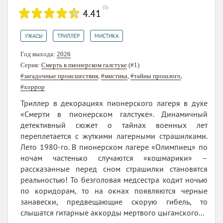
(
5
)
4.41
,
,
УЖАСЫ
ТРИЛЛЕР
МИСТИКА
Год выхода:
2026
Серия:
Смерть в пионерском галстуке
(#1)
#загадочные происшествия
,
#мистика
,
#тайны прошлого
,
#хоррор
Триллер в декорациях пионерского лагеря в духе
«Смерти в пионерском галстуке». Динамичный
детективный сюжет о тайнах военных лет
переплетается с жуткими лагерными страшилками.
Лето 1980-го. В пионерском лагере «Олимпиец» по
ночам частенько случаются «кошмарики» –
рассказанные перед сном страшилки становятся
реальностью! То безголовая медсестра ходит ночью
по коридорам, то на окнах появляются черные
занавески, предвещающие скорую гибель, то
слышатся гитарные аккорды мертвого цыганского...