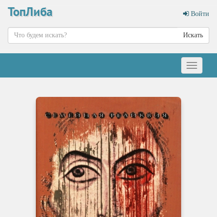
ТопЛиба
Войти
Искать
Меню