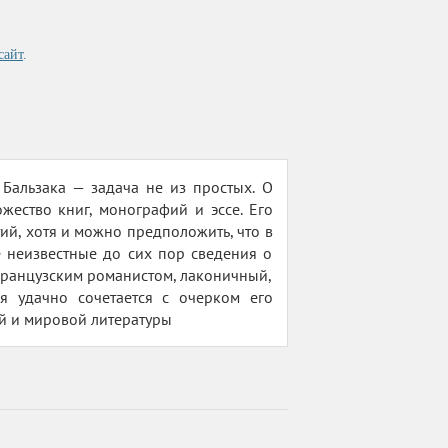
сайт
.
Бальзака — задача не из простых. О
ество книг, монографий и эссе. Его
тий, хотя и можно предположить, что в
 неизвестные до сих пор сведения о
французским романистом, лаконичный,
я удачно сочетается с очерком его
ой и мировой литературы