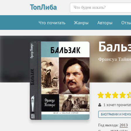
ТопЛиба
Что почитать
Жанры
Авторы
Отз
Баль
Франсуа Тайян
1
хочет прочита
БИОГРАФИИ И МЕМУ
Год выхода:
2013