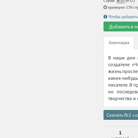
Серия:
ЖЗЛ
(#52)
примерно 150 стр.
Чтобы добавить
Добавить в м
Аннотация
В наши дни н
создателе «
жизнь просле
каких-нибудь
писателе. В 
но последов
творчества и
Скачать fb2
4.4
1