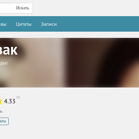
Искать
ывы
Цитаты
Записи
зак
дье
(
3
)
4.33
ть
АРЫ