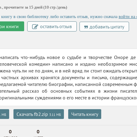
, прочитаете за 15 дней (10 стр./день)
 книгу в свою библиотеку либо оставить отзыв, нужно сначала
войти на 
ои книги
оставить отзыв
добавить цитату
аписать что-нибудь новое о судьбе и творчестве Оноре де 
Человеческой комедии» написано и издано необозримое множ
жена чуть ли не по дням, и в ней вряд ли стоит ожидать откры
 частных архивах хранятся документы и письма, содержащие
предлагаемой читателю биографии, написанной современным 
ательный рассказ об основных событиях в жизни писател
 оригинальными суждениями о его месте в истории французск
Скачать fb2.zip
Читать книгу
1 МБ
3.11 МБ
0
0