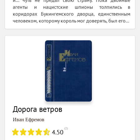
и… чуть не предал свою страну. Пока двойные
агенты и нацистские шпионы толпились в
коридорах Букингемского дворца, единственным
человеком, которому король мог доверять, был его...
Дорога ветров
Иван Ефремов
(
2
)
4.50