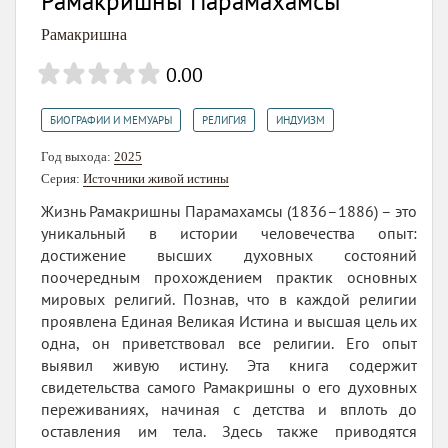
Рамакришны Парамахамсы
Рамакришна
0.00
,
,
БИОГРАФИИ И МЕМУАРЫ
РЕЛИГИЯ
ИНДУИЗМ
Год выхода:
2025
Серия:
Источники живой истины
Жизнь Рамакришны Парамахамсы (1836–1886) – это
уникальный в истории человечества опыт:
достижение высших духовных состояний
поочередным прохождением практик основных
мировых религий. Познав, что в каждой религии
проявлена Единая Великая Истина и высшая цель их
одна, он приветствовал все религии. Его опыт
выявил живую истину. Эта книга содержит
свидетельства самого Рамакришны о его духовных
переживаниях, начиная с детства и вплоть до
оставления им тела. Здесь также приводятся