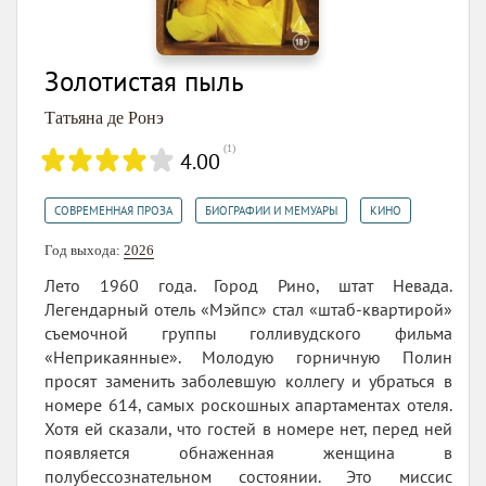
Золотистая пыль
Татьяна де Ронэ
(
1
)
4.00
,
,
СОВРЕМЕННАЯ ПРОЗА
БИОГРАФИИ И МЕМУАРЫ
КИНО
Год выхода:
2026
Лето 1960 года. Город Рино, штат Невада.
Легендарный отель «Мэйпс» стал «штаб-квартирой»
съемочной группы голливудского фильма
«Неприкаянные». Молодую горничную Полин
просят заменить заболевшую коллегу и убраться в
номере 614, самых роскошных апартаментах отеля.
Хотя ей сказали, что гостей в номере нет, перед ней
появляется обнаженная женщина в
полубессознательном состоянии. Это миссис