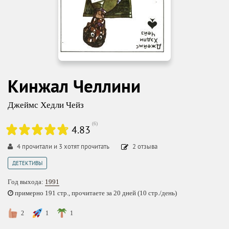
Кинжал Челлини
Джеймс Хедли Чейз
(
6
)
4.83
4
прочитали и
3
хотят прочитать
2
отзыва
ДЕТЕКТИВЫ
Год выхода:
1991
примерно 191 стр., прочитаете за 20 дней (10 стр./день)
2
1
1