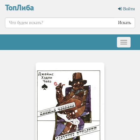
ТопЛиба
Войти
Искать
Меню