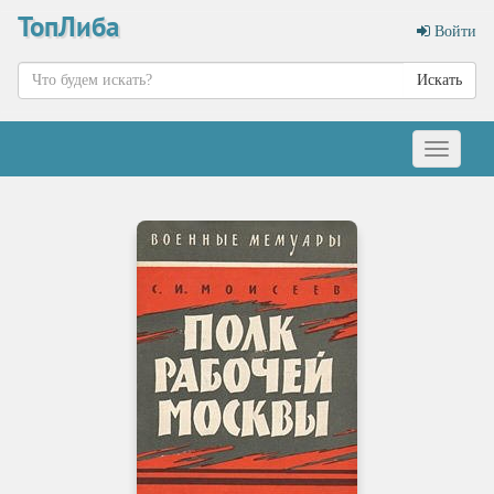
ТопЛиба
Войти
Искать
Меню