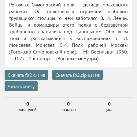
Рогожско-Симоновский полк — детище московских
рабочих. Он пользовался огромной любовью
трудящихся столицы, о нем заботился В. И. Ленин.
Бойцы и командиры этого полка с беззаветной
храбростью сражались под Царицыном. Обо всем
этом и рассказывается в воспоминаниях С. И.
Моисеева. Моисеев С.И. Полк рабочей Москвы
[Рогожско-Симоновский полк]. — М.: Воениздат, 1960.
— 107 с., 1 л. портр. — (Военные мемуары).
Скачать fb2
Скачать fb2.zip
0.41 МБ
0.14 МБ
Читать книгу
0
0
0
читателей
отзывов
цитат