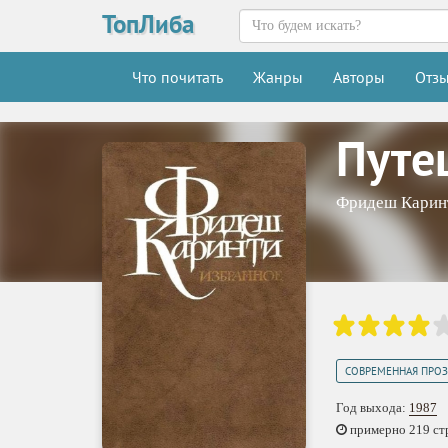
ТопЛиба
Что почитать
Жанры
Авторы
Отз
Путе
Фридеш Карин
СОВРЕМЕННАЯ ПРОЗ
Год выхода:
1987
примерно 219 стр.