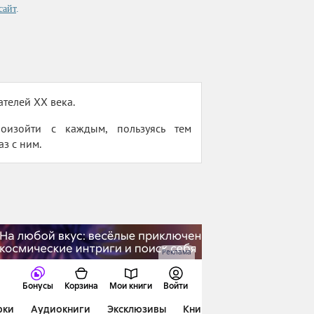
сайт
.
телей XX века.
оизойти с каждым, пользуясь тем
з с ним.