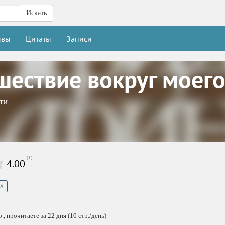
Искать
ывы
Цитаты
Записи
шествие вокруг моего
ти
(
1
)
4.00
А
, прочитаете за 22 дня (10 стр./день)