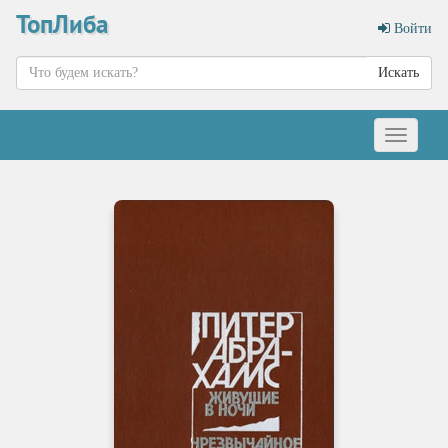
ТопЛиба
Войти
Искать
Меню