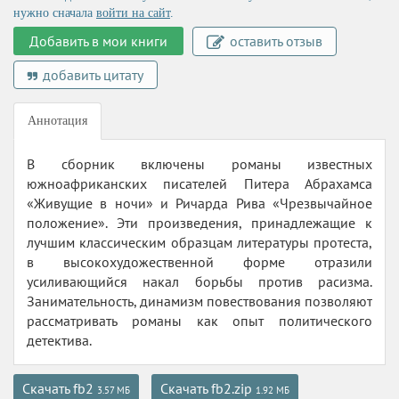
нужно сначала
войти на сайт
.
Добавить в мои книги
оставить отзыв
добавить цитату
Аннотация
В сборник включены романы известных
южноафриканских писателей Питера Абрахамса
«Живущие в ночи» и Ричарда Рива «Чрезвычайное
положение». Эти произведения, принадлежащие к
лучшим классическим образцам литературы протеста,
в высокохудожественной форме отразили
усиливающийся накал борьбы против расизма.
Занимательность, динамизм повествования позволяют
рассматривать романы как опыт политического
детектива.
Скачать fb2
Скачать fb2.zip
3.57 МБ
1.92 МБ