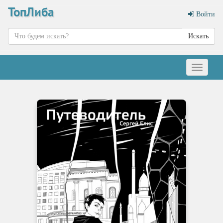
ТопЛиба
Войти
Искать
Меню