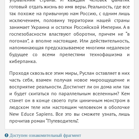
готовый отдать жизнь во имя веры. Реальность, где все
так похоже на привычную нам Россию, с одним лишь
исключением, половину территории нашей страны
занимает Украина и остатки Российской Империи. А в
госпезобасности властвуют оборотни, причем не “в
погонах”, а вполне настоящие. Или действительность,
напоминающая предсказываемое многими недалекое
будущее со всеми прелестями технофашизма и
киберпанка.
Проходя сквозь все этим миры, Руслан оставляет в них
часть себя, взамен получая новое мироощущение и
восприятие реальности. Достигнет ли он дома или так
и будет скитаться по параллельным вселенным? Кем
станет он в конце своего пути циничным монстром в
людском теле или настоящим человеком в оболочке
New Educe Sapiens. Все это вы сможете узнать, лишь
прочитав роман “Путеводитель”.
Доступен ознакомительный фрагмент