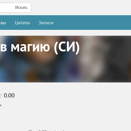
Искать
ывы
Цитаты
Записи
 в магию (СИ)
0.00
ь