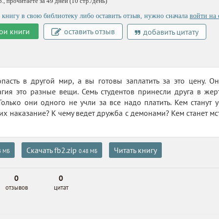
, прочитаете за 49 дней (10 стр./день)
 книгу в свою библиотеку либо оставить отзыв, нужно сначала
войти на 
ои книги
оставить отзыв
добавить цитату
пасть в другой мир, а вы готовы заплатить за это цену. О
гия это разные вещи. Семь студентов принесли друга в жер
Только они одного не учли за все надо платить. Кем станут 
 их наказание? К чему ведет дружба с демонами? Кем станет мс
Скачать fb2.zip
Читать книгу
4 МБ
0.48 МБ
0
0
отзывов
цитат