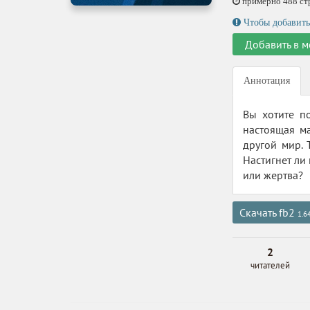
примерно 488 стр.
Чтобы добавить
Добавить в м
Аннотация
Вы хотите по
настоящая ма
другой мир. 
Настигнет ли
или жертва?
Скачать fb2
1.6
2
читателей