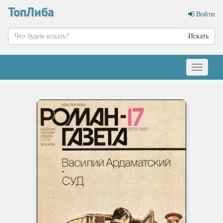
ТопЛиба
Войти
Искать
Меню