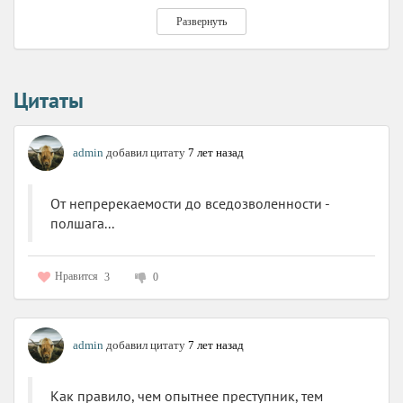
боятся прикасаться к такой теме.
Развернуть
Цитаты
admin
добавил цитату
7 лет назад
От непререкаемости до вседозволенности -
полшага...
Нравится
3
0
admin
добавил цитату
7 лет назад
Как правило, чем опытнее преступник, тем