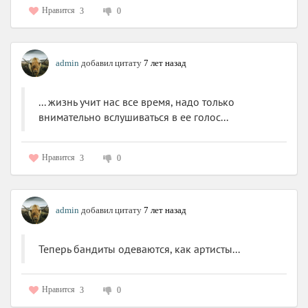
Нравится
3
0
admin
добавил цитату
7 лет назад
... жизнь учит нас все время, надо только
внимательно вслушиваться в ее голос...
Нравится
3
0
admin
добавил цитату
7 лет назад
Теперь бандиты одеваются, как артисты...
Нравится
3
0