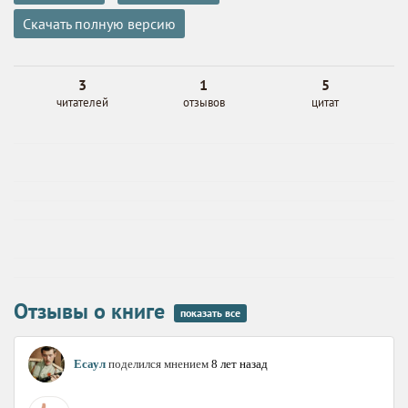
Скачать полную версию
3
1
5
читателей
отзывов
цитат
Отзывы о книге
показать все
Есаул
поделился мнением
8 лет назад