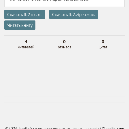
Скачать fb2
Скачать fb2.zip
0.15 МБ
54.98 КБ
Читать книгу
4
0
0
читателей
отзывов
цитат
©2026 ТопЛиба • по всем вопросам писать на
contact@topliba.com