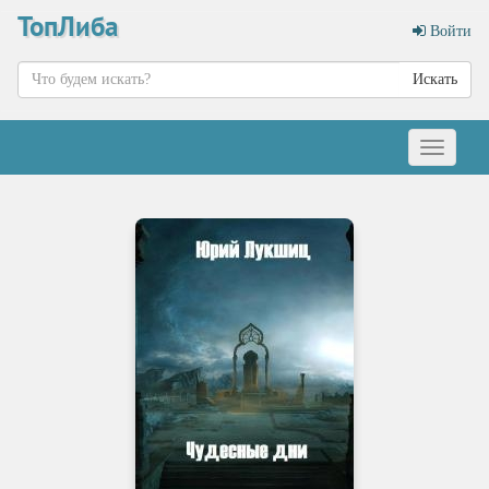
ТопЛиба
Войти
Искать
Меню