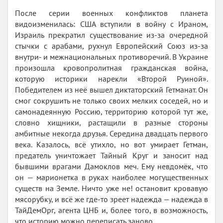
После серии военных конфликтов планета
видоизменилась: США вступили в войну с Ираном,
Израиль прекратил существование из-за очередной
стычки с арабами, рухнул Европейский Союз из-за
внутри- и межнациональных противоречий. В Украине
произошла кровопролитная гражданская война,
которую историки нарекли «Второй Руиной».
Победителем из неё вышел диктаторский Гетманат. Он
смог сокрушить не только своих мелких соседей, но и
самонадеянную Россию, территорию которой тут же,
словно хищники, растащили в разные стороны
амбитные некогда друзья. Середина двадцать первого
века. Казалось, всё утихло, но вот умирает Гетман,
предатель уничтожает Тайный Круг и заносит над
бывшими врагами Дамоклов меч. Ему невдомёк, что
он — марионетка в руках наиболее могущественных
существ на Земле. Ничто уже не! остановит кровавую
мясорубку, и всё же где-то зреет надежда — надежда в
ТайДемОрг, агента ЦНБ и, более того, в возможность,
что историю можно переписать заново.